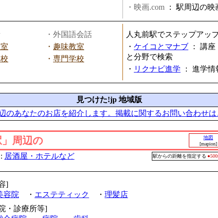
・映画.com
：
駅周辺の映
話
・外国語会話
人丸前駅でステップアッ
教室
・
趣味教室
・
ケイコとマナブ
：
講座
と分野で検索
学校
・
専門学校
・
リクナビ進学
：
進学情
見つけた!jp 地域版
辺のあなたのお店を紹介します。掲載に関するお問い合わせは
駅」周辺の
地図
[mapion]
:
居酒屋・ホテルなど
駅からの距離を指定する
●5
容]
美容院
・
エステティック
・
理髪店
病院・診療所等]