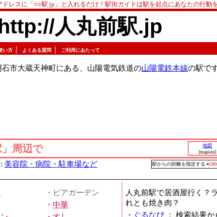
アドレスに「○○駅.jp」と入れるだけ！駅街ガイドは駅を起点にあなたの行動
http://人丸前駅.jp
｜
｜
使い方
よくある質問
ご利用にあたって
明石市大蔵天神町にある、山陽電気鉄道の
山陽電鉄本線
の駅で
駅」周辺で
地図
[mapion]
:
美容院・病院・駐車場など
駅からの距離を指定する
●5
屋
・ビアガーデン
人丸前駅で居酒屋行く？
れとも焼き肉？
・
中華
・
ぐるなび
：
検索結果か
メン
・
すし