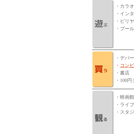
・カラ
・イン
・ビリ
・プー
・デパ
・
コン
・書店
・100
・映画
・ライ
・スタ