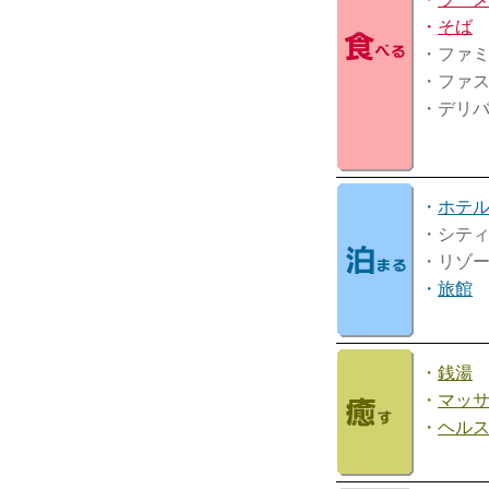
・
そば
・ファ
・ファ
・デリ
・
ホテ
・シテ
・リゾ
・
旅館
・
銭湯
・
マッ
・
ヘル