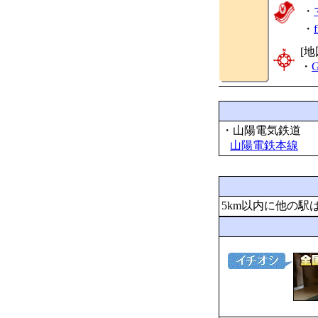
・
・
[地
・
G
・山陽電気鉄道
山陽電鉄本線
5km以内に他の駅