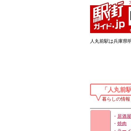
人丸前駅は兵庫県
「人丸前
暮らしの情報
・
居酒
・
焼肉
・
ラー