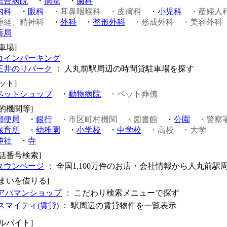
総合病院
・
病院
・
歯科
内科
・
眼科
・耳鼻咽喉科
・皮膚科
・
小児科
・産婦人
神経、精神科
・
外科
・
整形外科
・形成外科
・美容外科
薬局
車場]
コインパーキング
三井のリパーク
： 人丸前駅周辺の時間貸駐車場を探す
ット]
ペットショップ
・
動物病院
・ペット葬儀
公的機関等]
郵便局
・
銀行
・市区町村機関
・図書館
・
公園
・警察
保育所
・
幼稚園
・
小学校
・
中学校
・高校
・大学
神社
・
寺
電話番号検索]
タウンページ
： 全国1,100万件のお店・会社情報から人丸前駅
住まいを借りる]
アパマンショップ
： こだわり検索メニューで探す
スマイティ(賃貸)
： 駅周辺の賃貸物件を一覧表示
アルバイト]