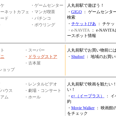
オケ
・ゲームセンター
人丸前駅で遊ぼう！
ターネットカフェ
・マンガ喫茶
・
GIGO
：
ゲームセンタ
検索
ヤード
・パチンコ
・
チケットぴあ
：
チケッ
ル
・ボウリング
・e-NAVITA
：
e-NAVI
ースポット情報
ート
・スーパー
人丸前駅でお買い物前に
ビニ
・
ドラッグストア
・
Shufoo!
：
地域のお買い
・古本屋
円ショップ
館
・レンタルビデオ
人丸前駅で映画を観たい
い！
ブハウス
・劇場・コンサート
・
e+（イープラス）
：
イ
ジアム
・ホール
約
・
Movie Walker
：
映画館
をチェック