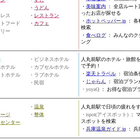
・
美味案内
：
全店ルート
・
うどん
ったお店が探せる
ミレス
・
レストラン
・
ホットペッパー.jp
：
各
ストフード
・
カフェ
検索
バリー
・
食べログ
：
みんなのク
ング
ル
・ビジネスホテル
人丸前駅のホテル・旅館
で予約！
ィホテル
・カプセルホテル
・
楽天トラベル
：
宿泊条
ートホテル
・ラブホテル
・
じゃらん
：
宿泊プラン
・民宿
・yoyaQ
：
お得な宿泊プ
・
温泉
人丸前駅で日頃の疲れを
サージ
・
整体
・ispot(アイスポット)
：
スポットを検索
スセンター
・
兵庫温泉ガイド.jp
：
兵