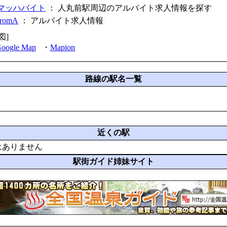
マッハバイト
： 人丸前駅周辺のアルバイト求人情報を探す
fromA
：
アルバイト求人情報
図]
oogle Map
・
Mapion
路線の駅名一覧
近くの駅
はありません
駅街ガイド姉妹サイト