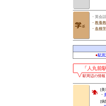
・英会
・
教養
・
各種
●
駅周
「人丸前
駅周辺の情報
[美
・
[