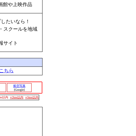
画館や上映作品
プしたいなら！
・スクールを地域
報サイト
こちら
航空写真
[Google]
00m以内
○2km以内
○5km以内