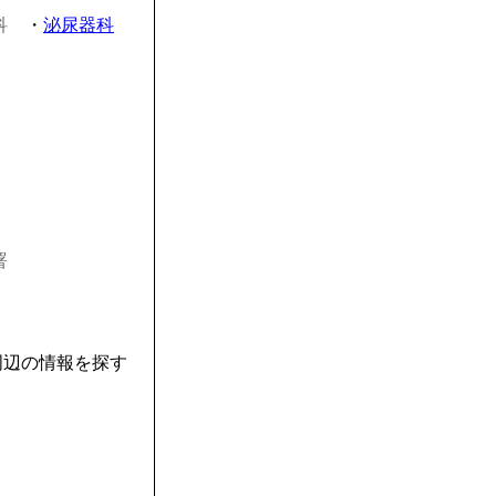
科
・
泌尿器科
署
周辺の情報を探す