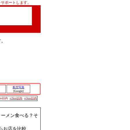
をサポートします。
す。
航空写真
[Google]
00m以内
○2km以内
○5km以内
ラーメン食べる？そ
らお店を比較