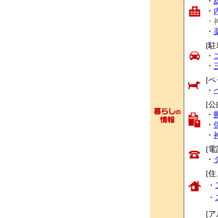
・
・
・
・
[駐
・
・
[ペ
・
[
・
・
・
[
・
[
・
・
[